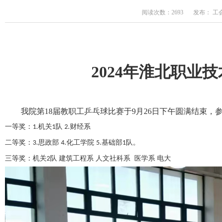
阅读次数：2693
发布： 工
2024年淮北职业
我院
第
18届教职工乒乓球比赛于
9
月
26
日下午圆满结束，
一等奖：
机关
队
财经系
1.
1
2.
二等奖：
思政部
化工学院
基础部
队。
3.
4.
5.
1
三等奖：机关
队 建筑工程系 人文社科系 医学系 电大
2