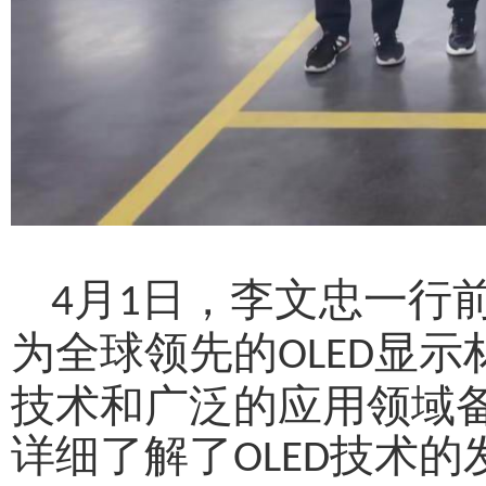
月
日，
李文忠
一行
4
1
为全球领先的
显示
OLED
技术和广泛的应用领域
详细了解了
技术的
OLED