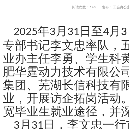
阅读次数：2399
发布： 工会办公
年
月
日至
月
2025
3
31
4
3
专部书记李文忠率队，
业办主任李勇、学生科
肥华霆动力技术有限公
集团、芜湖长信科技有
业，开展访企拓岗活动
宽毕业生就业途径，并
月
日，
李文忠一行
3
31