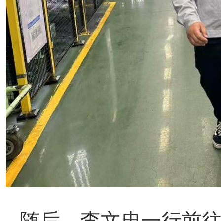
随后
，
李文忠
一行前