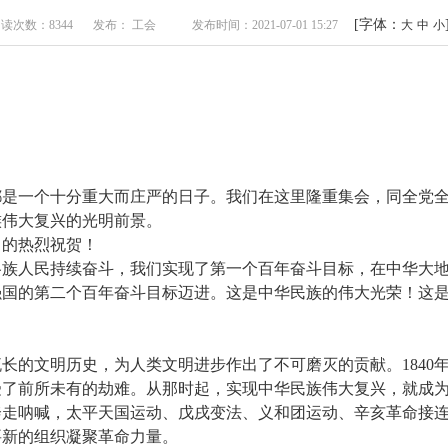
[字体：
读次数：8344
发布： 工会
发布时间：2021-07-01 15:27
大
中
小
都是一个十分重大而庄严的日子。我们在这里隆重集会，同全党
族伟大复兴的光明前景。
日的热烈祝贺！
各族人民持续奋斗，我们实现了第一个百年奋斗目标，在中华大
强国的第二个百年奋斗目标迈进。这是中华民族的伟大光荣！这
流长的文明历史，为人类文明进步作出了不可磨灭的贡献。184
受了前所未有的劫难。从那时起，实现中华民族伟大复兴，就成
奔走呐喊，太平天国运动、戊戌变法、义和团运动、辛亥革命接
要新的组织凝聚革命力量。