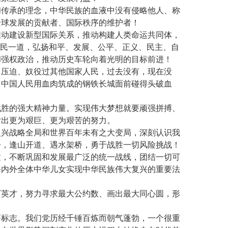
和传承的理念，中华民族的血液中没有侵略他人、称
全球发展的贡献者、国际秩序的维护者！
推动建设新型国际关系，推动构建人类命运共同体，
人民一道，弘扬和平、发展、公平、正义、民主、自
和强权政治，推动历史车轮向着光明的目标前进！
、压迫、奴役过其他国家人民，过去没有，现在没
多中国人民用血肉筑成的钢铁长城面前碰得头破血
战胜的强大精神力量。实现伟大梦想就要顽强拼搏、
付出更为艰巨、更为艰苦的努力。
复兴战略全局和世界百年未有之大变局，深刻认识我
争，逢山开道、遇水架桥，勇于战胜一切风险挑战！
置，不断巩固和发展最广泛的统一战线，团结一切可
海内外全体中华儿女实现中华民族伟大复兴的重要法
下英才，努力寻求最大公约数、画出最大同心圆，形
著标志。我们党历经千锤百炼而朝气蓬勃，一个很重