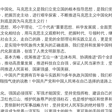
义中国化。马克思主义是我们立党立国的根本指导思想，是我们
势，把握历史主动，进行艰辛探索，不断推进马克思主义中国化
根到底是因为马克思主义行！
思想、邓小平理论、“三个代表”重要思想、科学发展观，全面
文化相结合，用马克思主义观察时代、把握时代、引领时代，继
色社会主义。走自己的路，是党的全部理论和实践立足点，更是
就，是实现中华民族伟大复兴的正确道路。我们坚持和发展中国
现代化新道路，创造了人类文明新形态。
、基本方略，统筹推进“五位一体”总体布局、协调推进“四个全
局，推动高质量发展，推进科技自立自强，保证人民当家作主，
协同推进人民富裕、国家强盛、中国美丽。
文明，中国共产党拥有百年奋斗实践和70多年执政兴国经验，我
般颐指气使的说教！中国共产党和中国人民将在自己选择的道路
代化。强国必须强军，军强才能国安。坚持党指挥枪、建设自己
保卫红色江山、维护民族尊严的坚强柱石，也是维护地区和世界
想，贯彻新时代军事战略方针，坚持党对人民军队的绝对领导，
队建设成为世界一流军队，以更强大的能力、更可靠的手段捍卫