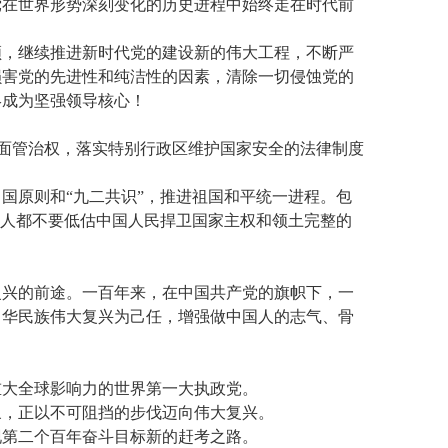
党在世界形势深刻变化的历史进程中始终走在时代前
领，继续推进新时代党的建设新的伟大工程，不断严
损害党的先进性和纯洁性的因素，清除一切侵蚀党的
终成为坚强领导核心！
全面管治权，落实特别行政区维护国家安全的法律制度
国原则和“九二共识”，推进祖国和平统一进程。包
何人都不要低估中国人民捍卫国家主权和领土完整的
复兴的前途。一百年来，在中国共产党的旗帜下，一
中华民族伟大复兴为己任，增强做中国人的志气、骨
有重大全球影响力的世界第一大执政党。
象，正以不可阻挡的步伐迈向伟大复兴。
现第二个百年奋斗目标新的赶考之路。