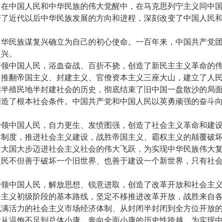
。在中国人民和中华民族的伟大觉醒中，在马克思列宁主义同中
变了近代以后中华民族发展的方向和进程，深刻改变了中国人民
中华民族谋复兴确立为自己的初心使命。一百年来，中国共产党
复兴。
带领中国人民，浴血奋战、百折不挠，创造了新民主主义革命的
，推翻帝国主义、封建主义、官僚资本主义三座大山，建立了人
国半殖民地半封建社会的历史，彻底结束了旧中国一盘散沙的局
创造了根本社会条件。中国共产党和中国人民以英勇顽强的奋斗
带领中国人民，自力更生、发愤图强，创造了社会主义革命和建
本制度，推进社会主义建设，战胜帝国主义、霸权主义的颠覆破
方大国大步迈进社会主义社会的伟大飞跃，为实现中华民族伟大
人民不但善于破坏一个旧世界、也善于建设一个新世界，只有社
带领中国人民，解放思想、锐意进取，创造了改革开放和社会主
会主义初级阶段的基本路线，坚定不移推进改革开放，战胜来自
充满活力的社会主义市场经济体制、从封闭半封闭到全方位开放
活从温饱不足到总体小康、奔向全面小康的历史性跨越，为实现