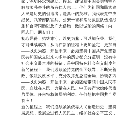
家，深切怀念为建立、捍卫、建设新中国英勇牺牲
解放顽强奋斗的所有仁人志士。他们为祖国和民族
人民是历史的创造者，是真正的英雄。我代表党中
战员、武警部队官兵、公安干警和消防救援队伍指
胞和台湾同胞以及广大侨胞，致以诚挚的问候！向
同志们、朋友们！
初心易得，始终难守。以史为鉴，可以知兴替。我
才能继续成功，从而在新的征程上更加坚定、更加
——以史为鉴、开创未来，必须坚持中国共产党坚强
民共和国成立以来70多年的历史都充分证明，没有
社会主义最本质的特征，是中国特色社会主义制度
新的征程上，我们必须坚持党的全面领导，不断完善党
政、依法执政水平，充分发挥党总揽全局、协调各
——以史为鉴、开创未来，必须团结带领中国人民
民、血脉在人民、力量在人民。中国共产党始终代
势团体、任何特权阶层的利益。任何想把中国共产党
答应！
新的征程上，我们必须紧紧依靠人民创造历史，坚
展思想，发展全过程人民民主，维护社会公平正义