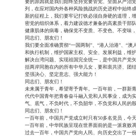
要的原因就是我们始终坚持党要管党、全面从严治
列，在应对国内外各种风险挑战的历史进程中始终
新的征程上，我们要牢记打铁必须自身硬的道理，
密党的组织体系，着力建设德才兼备的高素质干部
健康肌体的病毒，确保党不变质、不变色、不变味
同志们、朋友们！
我们要全面准确贯彻“一国两制”、“港人治港”、
和执行机制，维护国家主权、安全、发展利益，维
解决台湾问题、实现祖国完全统一，是中国共产党矢
括两岸同胞在内的所有中华儿女，要和衷共济、团结
坚强决心、坚定意志、强大能力！
同志们、朋友们！
未来属于青年，希望寄予青年。一百年前，一群新
代代中国青年把青春奋斗融入党和人民事业，成为
气、底气，不负时代，不负韶华，不负党和人民的
同志们、朋友们！
一百年前，中国共产党成立时只有50多名党员，今天
一百年前，中华民族呈现在世界面前的是一派衰败
过去一百年，中国共产党向人民、向历史交出了一