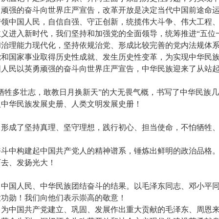
勇顽强的奋斗向世界庄严宣告，改革开放是决定当代中国前途命
带领中国人民，自信自强、守正创新，统揽伟大斗争、伟大工程
义进入新时代，我们坚持和加强党的全面领导，统筹推进“五位一
和治理能力现代化，坚持依规治党、形成比较完善的党内法规体
党和国家事业取得历史性成就、发生历史性变革，为实现中华民
国人民以英勇顽强的奋斗向世界庄严宣告，中华民族迎来了从站
牺牲多壮志，敢教日月换新天”的大无畏气概，书写了中华民族
入中华民族发展史册、人类文明发展史册！
，形成了坚持真理、坚守理想，践行初心、担当使命，不怕牺牲
奋斗中构建起中国共产党人的精神谱系，锤炼出鲜明的政治品格
下去、发扬光大！
、中国人民、中华民族团结奋斗的结果。以毛泽东同志、邓小平
大功勋！我们向他们表示崇高的敬意！
，为中国共产党建立、巩固、发展作出重大贡献的毛泽东、周恩