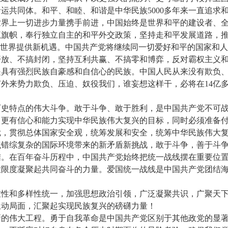
运共同体。和平、和睦、和谐是中华民族5000多年来一直追求
世界上一切进步力量携手前进，中国始终是世界和平的建设者、
赢旗帜，奉行独立自主的和平外交政策，坚持走和平发展道路，
为世界提供新机遇。中国共产党将继续同一切爱好和平的国家和
开放、不搞封闭，坚持互利共赢、不搞零和博弈，反对霸权主义
是具有强烈民族自豪感和自信心的民族。中国人民从来没有欺负
外来势力欺负、压迫、奴役我们，谁妄想这样干，必将在14亿
历史特点的伟大斗争。敢于斗争、敢于胜利，是中国共产党不可
、更有信心和能力实现中华民族伟大复兴的目标，同时必须准备
危，贯彻总体国家安全观，统筹发展和安全，统筹中华民族伟大
识错综复杂的国际环境带来的新矛盾新挑战，敢于斗争，善于斗
结。在百年奋斗历程中，中国共产党始终把统一战线摆在重要位
大限度凝聚起共同奋斗的力量。爱国统一战线是中国共产党团结
致性和多样性统一，加强思想政治引领，广泛凝聚共识，广聚天
生动局面，汇聚起实现民族复兴的磅礴力量！
新的伟大工程。勇于自我革命是中国共产党区别于其他政党的显