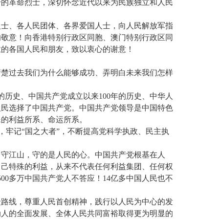
身的革命烈士，深切怀念近代以来为民族独立和人民
！
人士、各人民团体、各界爱国人士，向人民解放军指
的敬意！向香港特别行政区同胞、澳门特别行政区同
业的各国人民和朋友，致以衷心的谢意！
清楚过去我们为什么能够成功、弄明白未来我们怎样
的历史、中国共产党成立以来100年的历史、中华人
人民选择了中国共产党。中国共产党领导是中国特色
民的利益所系、命运所系。
，牢记“国之大者”，不断提高党科学执政、民主执
、守江山，守的是人民的心。中国共产党根基在人
自己特殊的利益，从来不代表任何利益集团、任何权
00多万中国共产党人不答应！14亿多中国人民也不
众路线，尊重人民首创精神，践行以人民为中心的发
动人的全面发展、全体人民共同富裕取得更为明显的