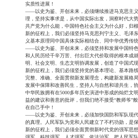
实质性进展！
——以史为鉴、开创未来，必须继续推进马克思主
理，坚持实事求是，从中国实际出发，洞察时代大
共产党为什么能，中国特色社会主义为什么好，归
新的征程上，我们必须坚持马克思列宁主义、毛泽东
义基本原理同中国具体实际相结合、同中华优秀传统
——以史为鉴、开创未来，必须坚持和发展中国特
和人民历经千辛万苦、付出巨大代价取得的根本成
明、社会文明、生态文明协调发展，创造了中国式
新的征程上，我们必须坚持党的基本理论、基本路线
完整、准确、全面贯彻新发展理念，构建新发展格
发展中保障和改善民生，坚持人与自然和谐共生，
中华民族拥有在5000多年历史演进中形成的灿烂
益的建议和善意的批评，但我们绝不接受“教师爷”
在自己手中！
——以史为鉴、开创未来，必须加快国防和军队现
的真理。人民军队为党和人民建立了不朽功勋，是
新的征程上，我们必须全面贯彻新时代党的强军思
强军、科技强军、人才强军、依法治军，把人民军