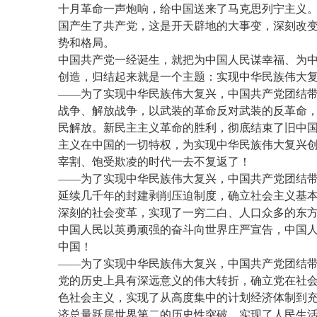
十月革命一声炮响，给中国送来了马克思列宁主义
国产生了共产党，这是开天辟地的大事变，深刻改
势和格局。
中国共产党一经诞生，就把为中国人民谋幸福、为
创造，归结起来就是一个主题：实现中华民族伟大
——为了实现中华民族伟大复兴，中国共产党团结
战争、解放战争，以武装的革命反对武装的反革命
民解放。新民主主义革命的胜利，彻底结束了旧中
主义在中国的一切特权，为实现中华民族伟大复兴
宰割、饱受欺凌的时代一去不复返了！
——为了实现中华民族伟大复兴，中国共产党团结
延续几千年的封建剥削压迫制度，确立社会主义基
深刻的社会变革，实现了一穷二白、人口众多的东
中国人民以英勇顽强的奋斗向世界庄严宣告，中国
中国！
——为了实现中华民族伟大复兴，中国共产党团结
党的历史上具有深远意义的伟大转折，确立党在社
色社会主义，实现了从高度集中的计划经济体制到
济总量跃居世界第二的历史性突破，实现了人民生