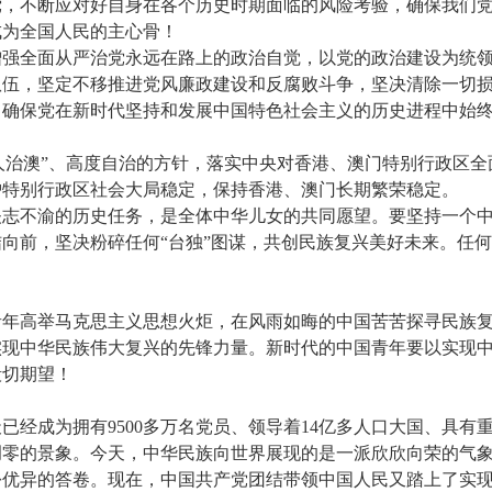
党，不断应对好自身在各个历史时期面临的风险考验，确保我们
成为全国人民的主心骨！
增强全面从严治党永远在路上的政治自觉，以党的政治建设为统
队伍，坚定不移推进党风廉政建设和反腐败斗争，坚决清除一切
，确保党在新时代坚持和发展中国特色社会主义的历史进程中始
“澳人治澳”、高度自治的方针，落实中央对香港、澳门特别行政区
护特别行政区社会大局稳定，保持香港、澳门长期繁荣稳定。
志不渝的历史任务，是全体中华儿女的共同愿望。要坚持一个中
向前，坚决粉碎任何“台独”图谋，共创民族复兴美好未来。任
青年高举马克思主义思想火炬，在风雨如晦的中国苦苦探寻民族
实现中华民族伟大复兴的先锋力量。新时代的中国青年要以实现
殷切期望！
已经成为拥有9500多万名党员、领导着14亿多人口大国、具
凋零的景象。今天，中华民族向世界展现的是一派欣欣向荣的气
份优异的答卷。现在，中国共产党团结带领中国人民又踏上了实