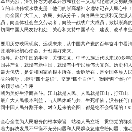
的革命先烈，深切怀念为改革开放和社会主义现代化建设英勇献
建立的丰功伟绩永载史册！他们的崇高精神永远铭记在人民心中
央，向全国广大工人、农民、知识分子，向各民主党派和无党派
战员，向全体社会主义劳动者，向统一战线广大成员，致以崇高
一切同中国人民友好相处，关心和支持中国革命、建设、改革事
们要用历史映照现实、远观未来，从中国共产党的百年奋斗中看
自觉地牢记初心使命、开创美好未来。
领导。办好中国的事情，关键在党。中华民族近代以来180多年
中国共产党，就没有新中国，就没有中华民族伟大复兴。历史和
的最大优势，是党和国家的根本所在、命脉所在，是全国各族人
的领导，增强“四个意识”、坚定“四个自信”、做到“两个维护”
方的领导核心作用！
不断为美好生活而奋斗。江山就是人民、人民就是江山，打江山
表最广大人民根本利益，与人民休戚与共、生死相依，没有任何
同中国人民分割开来、对立起来的企图，都是绝不会得逞的！95
持全心全意为人民服务的根本宗旨，站稳人民立场，贯彻党的群
，着力解决发展不平衡不充分问题和人民群众急难愁盼问题，推